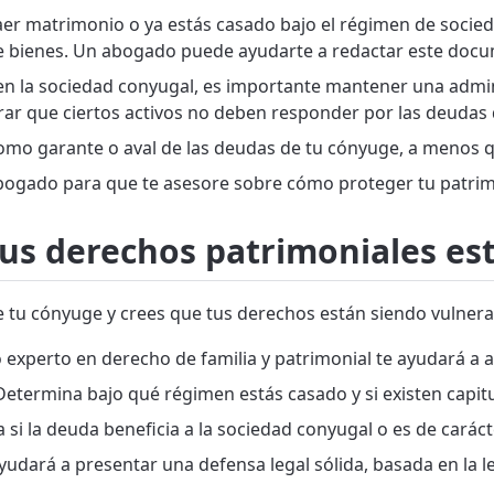
aer matrimonio o ya estás casado bajo el régimen de socied
de bienes. Un abogado puede ayudarte a redactar este do
en la sociedad conyugal, es importante mantener una admin
trar que ciertos activos no deben responder por las deudas
omo garante o aval de las deudas de tu cónyuge, a menos q
ogado para que te asesore sobre cómo proteger tu patrimon
tus derechos patrimoniales es
 tu cónyuge y crees que tus derechos están siendo vulnera
xperto en derecho de familia y patrimonial te ayudará a an
etermina bajo qué régimen estás casado y si existen capit
si la deuda beneficia a la sociedad conyugal o es de carác
udará a presentar una defensa legal sólida, basada en la le