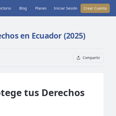
ectorio
Blog
Planes
Iniciar Sesión
Crear Cuenta
echos en Ecuador (2025)
Compartir
otege tus Derechos